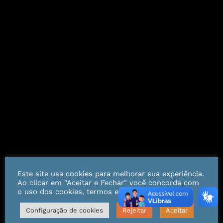
1 Июня 2024 Года%2C Где
И Когда Смотреть Онлайн-
трансляцию Игры Спорт-
экспрес
Акрон Урал%2C Прогноз На Переходный
Матч Рпл 1 Июня 2024 Года%2C Где
И Когда Смотреть Онлайн-трансляцию
Игры Спорт-экспресс Букмекерская
Контора Betboom официальному Сайт В
россии Ставки На Спорт
LEIA MAIS »
11 de outubro de 2024
Este site usa cookies para melhorar sua experiência.
Ao clicar em "Aceitar e Fechar" você concorda com
o uso dos cookies, termos e políticas do site.
Nejlepší On The Web Casina
Configuração de cookies
Rejeitar
Aceitar