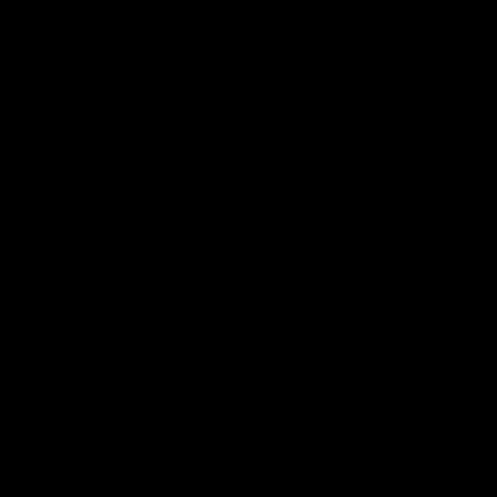
LEIA MAIS »
11 de outubro de 2024