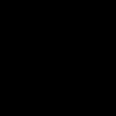
LEIA MAIS »
11 de outubro de 2024